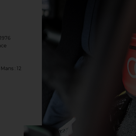
 1976
nce
Mans : 12